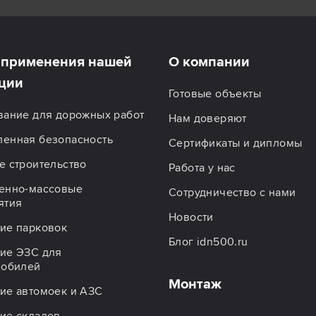
применения нашей
О компании
ции
Готовые объекты
вание для дорожных работ
Нам доверяют
енная безопасность
Сертификаты и дипломы
 строительство
Работа у нас
енно-массовые
Сотрудничество с нами
ятия
Новости
ие парковок
Блог idn500.ru
ие ЭЗС для
мобилей
Монтаж
ие автомоек и АЗС