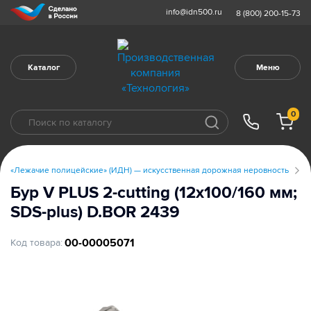
info@idn500.ru
8 (800) 200-15-73
Каталог
Меню
0
«Лежачие полицейские» (ИДН) — искусственная дорожная неровность
И
Бур V PLUS 2-cutting (12x100/160 мм;
SDS-plus) D.BOR 2439
00-00005071
Код товара: