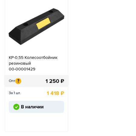
КР-0,55 Колесоотбойник
резиновый
00-00001429
1 250
₽
?
Опт
1 418
₽
За 1 шт.
В наличии