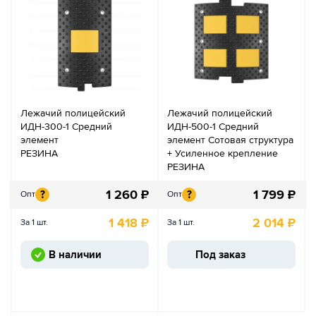
Лежачий полицейский
Лежачий полицейский
ИДН-300-1 Средний
ИДН-500-1 Средний
элемент
элемент Сотовая структура
РЕЗИНА
+ Усиленное крепление
РЕЗИНА
1 260
₽
1 799
₽
?
?
Опт
Опт
1 418
₽
2 014
₽
За 1 шт.
За 1 шт.
В наличии
Под заказ