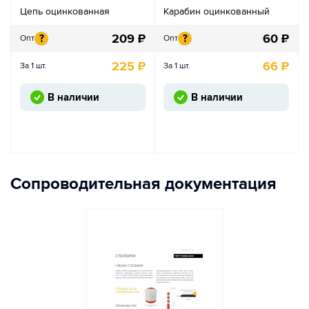
Цепь оцинкованная
Карабин оцинкованный
209
₽
60
₽
?
?
Опт
Опт
225
₽
66
₽
За 1 шт.
За 1 шт.
В наличии
В наличии
Сопроводительная документация