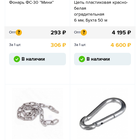
Фонарь ФС-30 "Мини"
Цепь пластиковая красно-
белая
оградительная
6 мм, Бухта 50 м
293
₽
4 195
₽
?
?
Опт
Опт
306
₽
4 600
₽
За 1 шт.
За 1 шт.
В наличии
В наличии