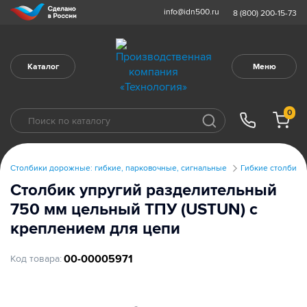
info@idn500.ru
8 (800) 200-15-73
Каталог
Меню
0
Столбики дорожные: гибкие, парковочные, сигнальные
Гибкие столбики
Столбик упругий разделительный
750 мм цельный ТПУ (USTUN) с
креплением для цепи
00-00005971
Код товара: