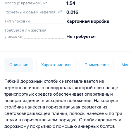
1,54
Масса (с крепежом), кг
0,016
Расчётный объём изделия, м³
Картонная коробка
Тип упаковки
Требуется ли жёсткая
Не требуется
упаковка
Описание
Характеристики
Применение
Монт
Гибкий дорожный столбик изготавливается из
термопластичного полиуретана, который при наезде
транспортных средств обеспечивает оперативный
возврат изделия в исходное положение. На корпусе
столбика нанесена горизонтальная разметка из
световозвращающей пленки, полосы нанесены по три
штуки в горизонтальном порядке. Столбик крепится к
дорожному покрытию с помощью анкерных болтов