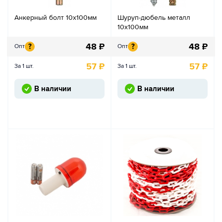
Анкерный болт 10х100мм
Шуруп-дюбель металл
10х100мм
48
₽
48
₽
?
?
Опт
Опт
57
₽
57
₽
За 1 шт.
За 1 шт.
В наличии
В наличии