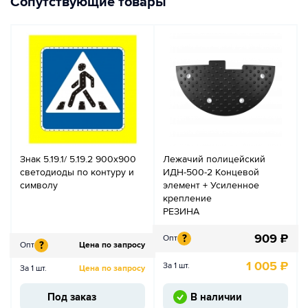
Сопутствующие товары
Знак 5.19.1/ 5.19.2 900x900
Лежачий полицейский
светодиоды по контуру и
ИДН-500-2 Концевой
символу
элемент + Усиленное
крепление
РЕЗИНА
909
₽
?
Опт
?
Опт
Цена по запросу
1 005
₽
За 1 шт.
За 1 шт.
Цена по запросу
Под заказ
В наличии