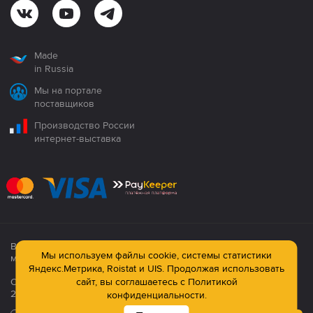
Made
in Russia
Мы на портале
поставщиков
Производство России
интернет-выставка
Все продукция сертифицирована. Использование
Мы используем файлы cookie, системы статистики
материалов сайта строго запрещено!
Яндекс.Метрика, Roistat и UIS. Продолжая использовать
сайт, вы соглашаетесь с
Политикой
Официальный сайт компании: © ООО ПК «Технология»,
2003—2026
конфиденциальности.