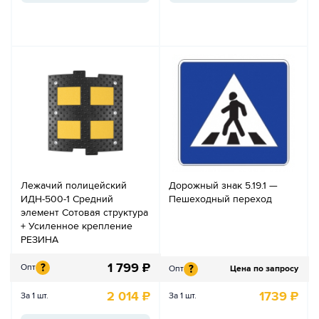
Лежачий полицейский
Дорожный знак 5.19.1 —
ИДН-500-1 Средний
Пешеходный переход
элемент Сотовая структура
+ Усиленное крепление
РЕЗИНА
1 799
₽
?
Опт
?
Опт
Цена по запросу
2 014
₽
1739
₽
За 1 шт.
За 1 шт.