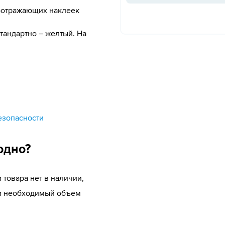
оотражающих наклеек
тандартно – желтый. На
езопасности
одно?
 товара нет в наличии,
ти необходимый объем