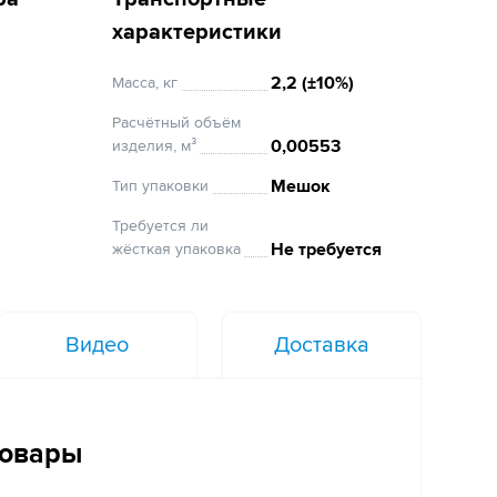
характеристики
2,2 (±10%)
Масса, кг
Расчётный объём
0,00553
изделия, м³
Мешок
Тип упаковки
Требуется ли
Не требуется
жёсткая упаковка
Видео
Доставка
товары