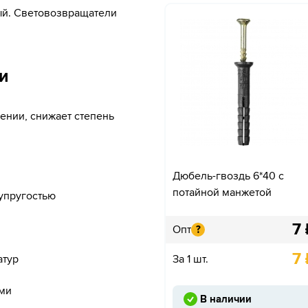
ый. Световозвращатели
и
ении, снижает степень
Дюбель-гвоздь 6*40 с
потайной манжетой
упругостью
7
Опт
?
7
За 1 шт.
атур
ми
В наличии