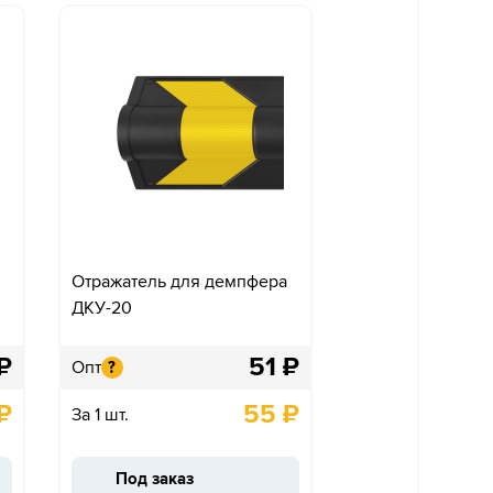
Отражатель для демпфера
ДКУ-20
₽
51
₽
Опт
?
₽
55
₽
За 1 шт.
Под заказ