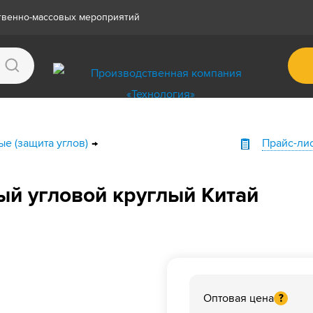
ственно-массовых мероприятий
е (защита углов)
Прайс-ли
й угловой круглый Китай
Оптовая цена
?