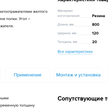
Материал
ветоотражателями желтого
Резина
изготовления
не полки. Угол –
800
Длина, мм
ажателя.
120
Ширина, мм
20
Толщина, мм
Все характеристики
Применение
Монтаж и установка
Сопутствующие 
нными
переменную толщину