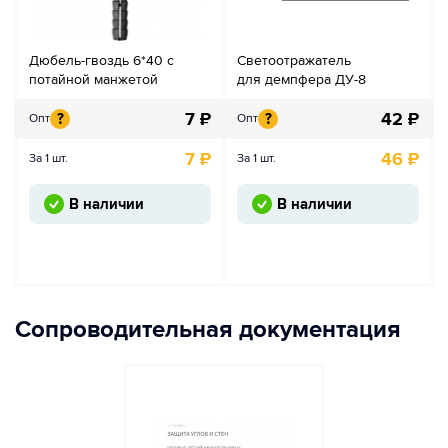
Дюбель-гвоздь 6*40 с
Светоотражатель
потайной манжетой
для демпфера ДУ-8
7
₽
42
₽
?
?
Опт
Опт
7
₽
46
₽
За 1 шт.
За 1 шт.
В наличии
В наличии
Сопроводительная документация