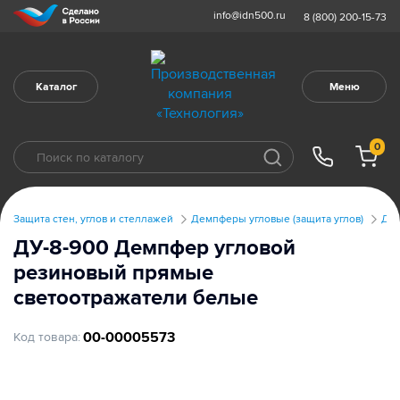
info@idn500.ru
8 (800) 200-15-73
Каталог
Меню
0
Защита стен, углов и стеллажей
Демпферы угловые (защита углов)
Дем
ДУ-8-900 Демпфер угловой
резиновый прямые
светоотражатели белые
00-00005573
Код товара: