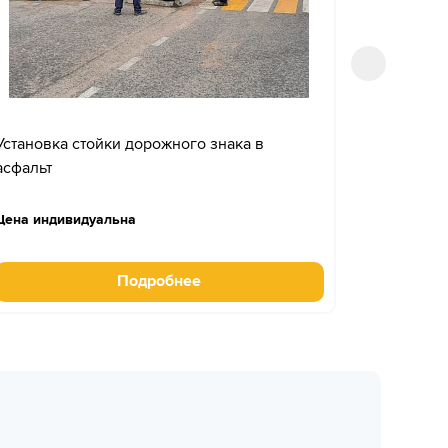
Установка стойки дорожного знака в
Установк
асфальт
Цена индивидуальна
Цена инд
Подробнее