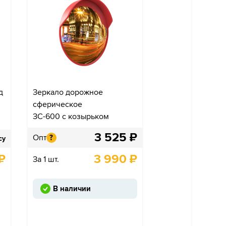
д
Зеркало дорожное
сферическое
ЗС-600 с козырьком
3 525
₽
Опт
?
су
₽
3 990
₽
За 1 шт.
В наличии