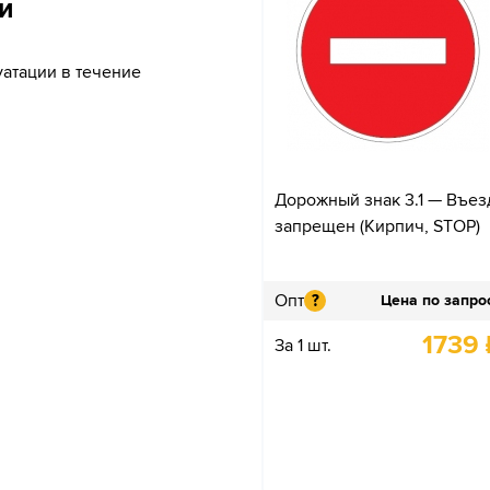
и
уатации в течение
Дорожный знак 3.1 — Въез
запрещен (Кирпич, STOP)
Опт
?
Цена по запро
1739
За 1 шт.