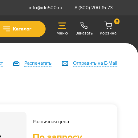
info@idn500.ru
8 (800) 200-15-73
0
Каталог
Меню
Заказать
Корзина
ст
Распечатать
Отправить на E-Mail
Розничная цена
у
По запросу