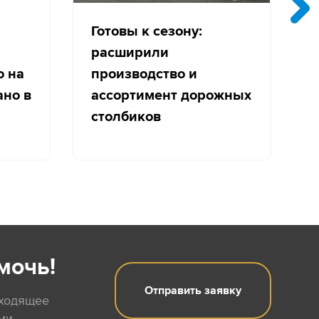
Готовы к сезону:
расширили
о на
производство и
с
ано в
ассортимент дорожных
столбиков
мочь!
Отправить заявку
дходящее
ми.