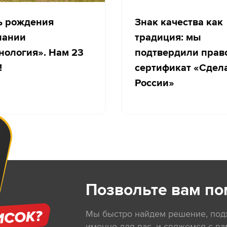
ь рождения
Знак качества как
пании
традиция: мы
нология». Нам 23
подтвердили прав
!
сертификат «Сдел
России»
Позвольте вам по
Мы быстро найдем решение, по
именно для вас, и свяжемся с ва