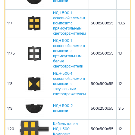
композит
ИДН 500-1
основной элемент
1.17
композит с
500х500х55
13,5
прямоугольным
светоотражателем
ИДН 500-1
основной элемент
композит с
1.17Б
500х500х55
13
прямоугольным
белые
светоотражатели
ИДН-500-1
основной элемент
1.18
композит с
500х500х55
12
треугольным
светоотражателем
ИДН 500-2
1.19
500х250х55
3,5
композит
Кабель-канал
1.20
ИДН-500
500х500х55
12
Композит