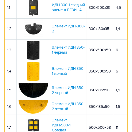
ИДН 300-1 средний
1.1
300х500х35
4,5
элемент РЕЗИНА
Элемент ИДН-300-
1.2
300х180х35
1,4
2
Элемент ИДН 350-
1.3
350х500х50
6
1 черный
Элемент ИДН 350-
1.4
350х500х50
6
1 желтый
Элемент ИДН 350-
1.5
350х185х50
1,5
2 черный
Элемент ИДН 350-
1.6
350х185х50
1,5
2 желтый
Элемент
ИДН-500-1
1.7
500x500x58
11
Сотовая