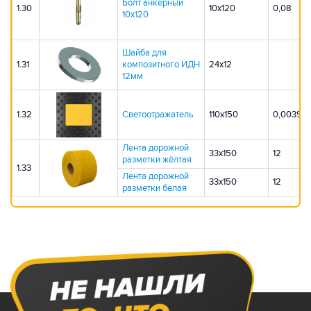
Болт анкерный
1.30
10х120
0,08
10х120
Шайба для
1.31
композитного ИДН
24х12
12мм
1.32
Светоотражатель
110х150
0,0039
Лента дорожной
33х150
12
разметки жёлтая
1.33
Лента дорожной
33х150
12
разметки белая