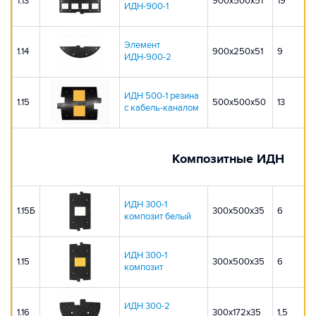
1.13
900x500x51
19
ИДН-900-1
Элемент
1.14
900x250x51
9
ИДН-900-2
ИДН 500-1 резина
1.15
500х500х50
13
с кабель-каналом
Композитные ИДН
ИДН 300-1
1.15Б
300х500х35
6
композит белый
ИДН 300-1
1.15
300х500х35
6
композит
ИДН 300-2
1.16
300х172х35
1,5