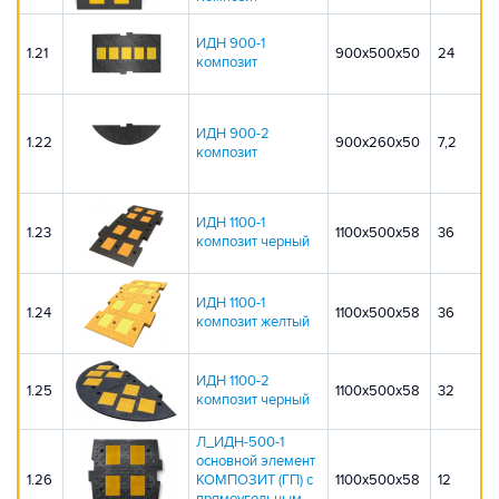
ИДН 900-1
1.21
900х500х50
24
композит
ИДН 900-2
1.22
900х260х50
7,2
композит
ИДН 1100-1
1.23
1100х500х58
36
композит черный
ИДН 1100-1
1.24
1100х500х58
36
композит желтый
ИДН 1100-2
1.25
1100х500х58
32
композит черный
Л_ИДН-500-1
основной элемент
1.26
КОМПОЗИТ (ГП) с
1100х500х58
12