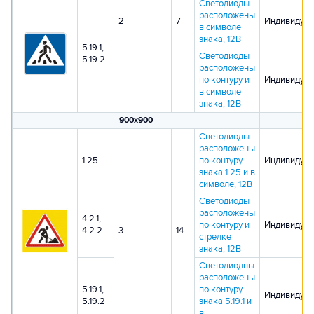
Светодиоды
расположены
2
7
Индивидуал
в символе
знака, 12В
5.19.1,
Светодиоды
5.19.2
расположены
по контуру и
Индивидуал
в символе
знака, 12В
900х900
Светодиоды
расположены
1.25
по контуру
Индивидуал
знака 1.25 и в
символе, 12В
Светодиоды
расположены
4.2.1,
по контуру и
Индивидуал
4.2.2.
3
14
стрелке
знака, 12В
Светодиодны
расположены
5.19.1,
по контуру
Индивидуал
5.19.2
знака 5.19.1 и
в