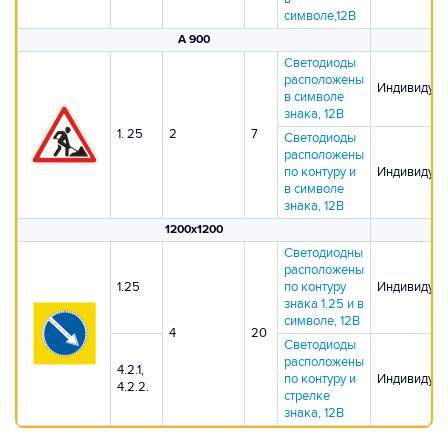
символе,12В
А 900
Светодиоды
расположены
Индивидуал
в символе
знака, 12В
1. 25
2
7
Светодиоды
расположены
по контуру и
Индивидуал
в символе
знака, 12В
1200х1200
Светодиодны
расположены
1.25
по контуру
Индивидуал
знака 1.25 и в
символе, 12В
4
20
Светодиоды
расположены
4.2.1,
по контуру и
Индивидуал
4.2.2.
стрелке
знака, 12В