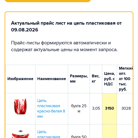
Актуальный прайс лист на цепь пластиковая от
09.08.2026
Прайс-листы формируются автоматически и
содержат актуальные цены на момент запроса.
Мелкий
Цена,
опт.
Размеры,
Вес,
Изображение
Наименование
руб. с
от 100
мм
кг
НДС
тыс.
руб.
Цепь
пластиковая
бухта 25
3,05
3150
3028
красно-белая 8
м
мм
Цепь
пластиковая
бухта 50