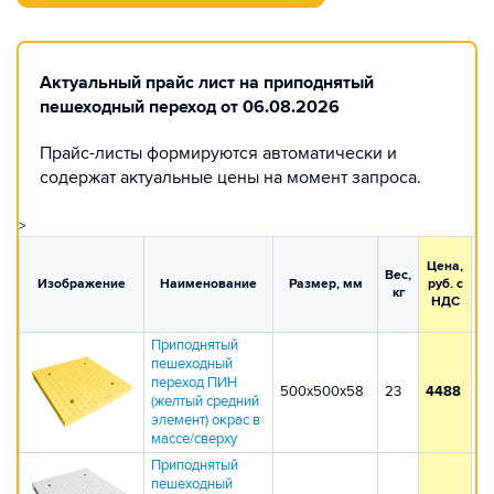
Актуальный прайс лист на приподнятый
пешеходный переход от 06.08.2026
Прайс-листы формируются автоматически и
содержат актуальные цены на момент запроса.
>
М
Цена,
Вес,
Изображение
Наименование
Размер, мм
руб. с
о
кг
НДС
Приподнятый
пешеходный
переход ПИН
500х500х58
23
4488
4
(желтый средний
элемент) окрас в
массе/сверху
Приподнятый
пешеходный