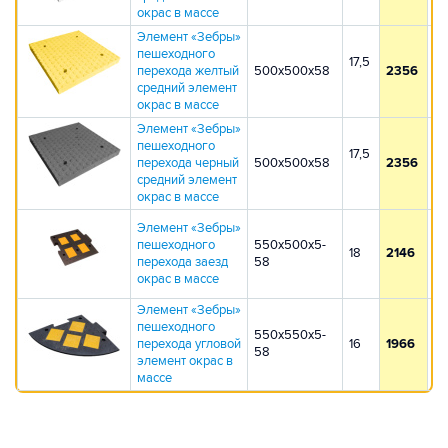
окрас в массе
Элемент «Зебры»
пешеходного
17,5
перехода желтый
500х500х58
2356
2
средний элемент
окрас в массе
Элемент «Зебры»
пешеходного
17,5
перехода черный
500х500х58
2356
2
средний элемент
окрас в массе
Элемент «Зебры»
пешеходного
550х500х5-
18
2146
2
перехода заезд
58
окрас в массе
Элемент «Зебры»
пешеходного
550х550х5-
перехода угловой
16
1966
1
58
элемент окрас в
массе