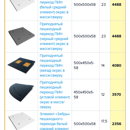
переход ПИН
500х500х58
23
4488
4
(белый средний
элемент) окрас в
массе/сверху
Приподнятый
пешеходный
переход ПИН
500х500х58
23
4488
4
(черный средний
элемент) окрас в
массе/сверху
Приподнятый
пешеходный
500х450х5-
переход ПИН
14
4080
3
58
(заезд) окрас в
массе/сверху
Приподнятый
пешеходный
переход ПИН
450х450х5-
12
3570
3
(угловой элемент)
58
окрас в массе/
сверху
Элемент «Зебры»
пешеходного
17,5
перехода белый
500х500х58
2356
2
средний элемент