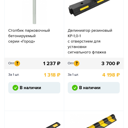
Столбик парковочный
Делиниатор резиновый
бетонируемый
КР-1,0-1
серии «Город»
с отверстием для
установки
сигнального флажка
1 237
₽
3 700
₽
?
?
Опт
Опт
1 318
₽
4 198
₽
За 1 шт.
За 1 шт.
В наличии
В наличии