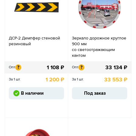
ДСР-2 Демпфер стеновой
Зеркало дорожное круглое
резиновый
900 мм
со светоотражающим
кантом
1 108
₽
33 134
₽
?
?
Опт
Опт
1 200
₽
33 553
₽
За 1 шт.
За 1 шт.
В наличии
Под заказ