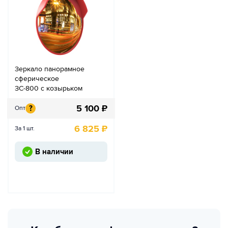
Зеркало панорамное
сферическое
ЗС-800 с козырьком
5 100
₽
?
Опт
6 825
₽
За 1 шт.
В наличии