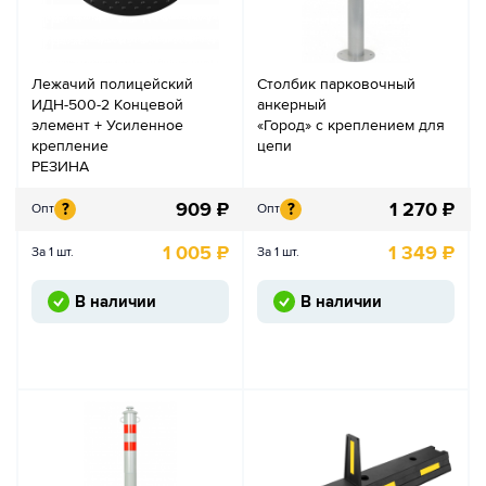
Лежачий полицейский
Столбик парковочный
ИДН-500-2 Концевой
анкерный
элемент + Усиленное
«Город» с креплением для
крепление
цепи
РЕЗИНА
909
₽
1 270
₽
?
?
Опт
Опт
1 005
₽
1 349
₽
За 1 шт.
За 1 шт.
В наличии
В наличии