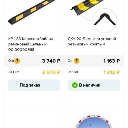
КР-1,83 Колесоотбойник
ДКУ-20 Демпфер угловой
резиновый цельный
резиновый круглый
00-00000968
3 740
₽
1 163
₽
?
?
Опт
Опт
3 970
₽
1 313
₽
За 1 шт.
За 1 шт.
Под заказ
В наличии