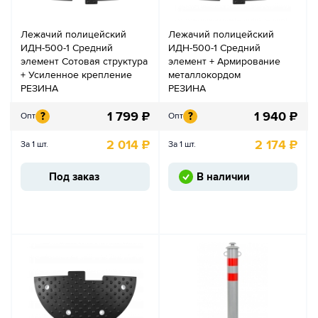
Лежачий полицейский
Лежачий полицейский
ИДН-500-1 Средний
ИДН-500-1 Средний
элемент Сотовая структура
элемент + Армирование
+ Усиленное крепление
металлокордом
РЕЗИНА
РЕЗИНА
1 799
₽
1 940
₽
?
?
Опт
Опт
2 014
₽
2 174
₽
За 1 шт.
За 1 шт.
Под заказ
В наличии