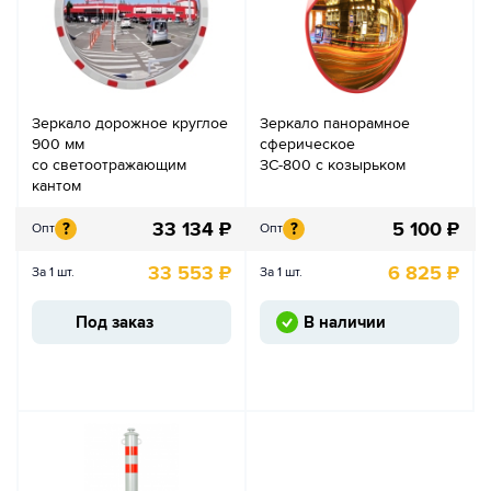
Зеркало дорожное круглое
Зеркало панорамное
900 мм
сферическое
со светоотражающим
ЗС-800 с козырьком
кантом
33 134
₽
5 100
₽
?
?
Опт
Опт
33 553
₽
6 825
₽
За 1 шт.
За 1 шт.
Под заказ
В наличии