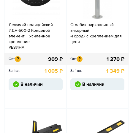
Лежачий полицейский
Столбик парковочный
ИДН-500-2 Концевой
анкерный
элемент + Усиленное
«Город» с креплением для
крепление
цепи
РЕЗИНА
909
₽
1 270
₽
?
?
Опт
Опт
1 005
₽
1 349
₽
За 1 шт.
За 1 шт.
В наличии
В наличии