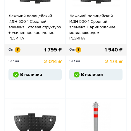
Лежачий полицейский
Лежачий полицейский
ИДН-500-1 Средний
ИДН-500-1 Средний
элемент Сотовая структура
элемент + Армирование
+ Усиленное крепление
металлокордом
РЕЗИНА
РЕЗИНА
1 799
₽
1 940
₽
?
?
Опт
Опт
2 014
₽
2 174
₽
За 1 шт.
За 1 шт.
В наличии
В наличии