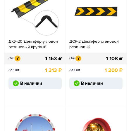
ДКУ-20 Демпфер угловой
ДСР-2 Демпфер стеновой
резиновый круглый
резиновый
1 163
₽
1 108
₽
?
?
Опт
Опт
1 313
₽
1 200
₽
За 1 шт.
За 1 шт.
В наличии
В наличии