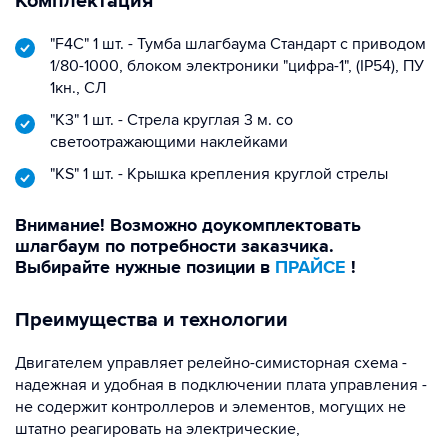
Комплектация
"F4C" 1 шт. - Тумба шлагбаума Стандарт с приводом
1/80-1000, блоком электроники "цифра-1", (IP54), ПУ
1кн., СЛ
"K3" 1 шт. - Стрела круглая 3 м. со
светоотражающими наклейками
"KS" 1 шт. - Крышка крепления круглой стрелы
Внимание! Возможно доукомплектовать
шлагбаум по потребности заказчика.
Выбирайте нужные позиции в
ПРАЙСЕ
!
Преимущества и технологии
Двигателем управляет релейно-симисторная схема -
надежная и удобная в подключении плата управления -
не содержит контроллеров и элементов, могущих не
штатно реагировать на электрические,