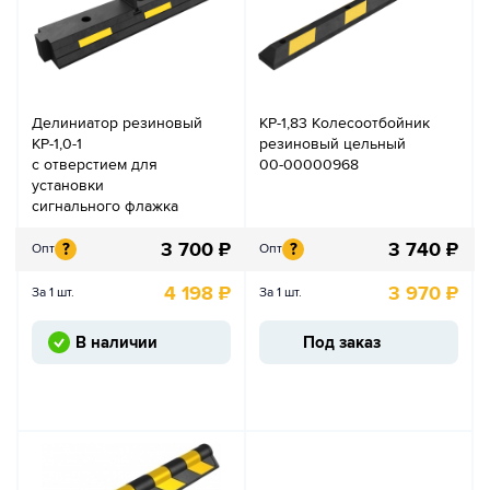
Делиниатор резиновый
КР-1,83 Колесоотбойник
КР-1,0-1
резиновый цельный
с отверстием для
00-00000968
установки
сигнального флажка
3 700
₽
3 740
₽
?
?
Опт
Опт
4 198
₽
3 970
₽
За 1 шт.
За 1 шт.
В наличии
Под заказ