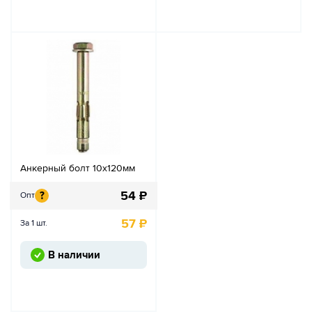
Анкерный болт 10х120мм
54
₽
?
Опт
57
₽
За 1 шт.
В наличии