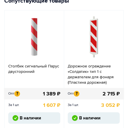
Сопутствующие товары
Столбик сигнальный Парус
Дорожное ограждение
двусторонний
«Солдатик» тип 1 с
держателем для фонаря
(Пластина дорожная)
1 389
₽
2 715
₽
?
?
Опт
Опт
1 607
₽
3 052
₽
За 1 шт.
За 1 шт.
В наличии
В наличии