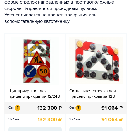
форме стрелок направленных в противоположные
стороны. Управляется проводным пультом.
Устанавливается на прицеп прикрытия или
вспомогательную автотехнику.
Щит прикрытия для
Сигнальная стрелка для
прицепа прикрытия 12/24В
прицепа прикрытия 12В
132 300
₽
91 064
₽
?
?
Опт
Опт
132 300
₽
91 064
₽
За 1 шт.
За 1 шт.