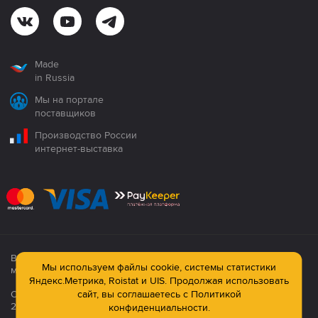
Made
in Russia
Мы на портале
поставщиков
Производство России
интернет-выставка
Все продукция сертифицирована. Использование
Мы используем файлы cookie, системы статистики
материалов сайта строго запрещено!
Яндекс.Метрика, Roistat и UIS. Продолжая использовать
сайт, вы соглашаетесь с
Политикой
Официальный сайт компании: © ООО ПК «Технология»,
2003—2026
конфиденциальности.