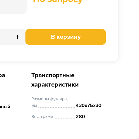
+
В корзину
ра
Транспортные
характеристики
Размеры футляра,
430х75х30
мм
овый
280
Вес, грамм