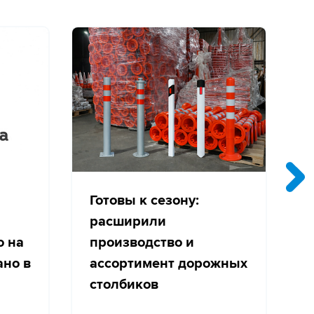
Готовы к сезону:
расширили
о на
производство и
с
ано в
ассортимент дорожных
столбиков