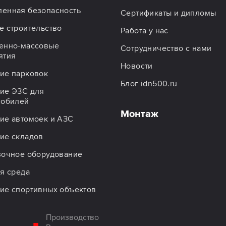
енная безопасность
Сертификаты и дипломы
 строительство
Работа у нас
енно-массовые
Сотрудничество с нами
ятия
Новости
ие парковок
Блог idn500.ru
ие ЭЗС для
мобилей
Монтаж
ие автомоек и АЗС
ие складов
зочное оборудование
я среда
ие спортивных объектов
Производство