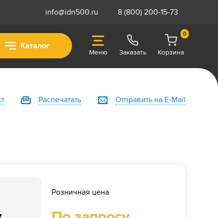
info@idn500.ru
8 (800) 200-15-73
0
Каталог
Меню
Заказать
Корзина
ст
Распечатать
Отправить на E-Mail
Розничная цена
у
По запросу