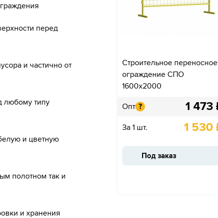
ограждения
верхности перед
Строительное переносное
усора и частично от
ограждение СПО
1600х2000
д любому типу
1 473
Опт
?
1 530
За 1 шт.
белую и цветную
Под заказ
ым полотном так и
ровки и хранения