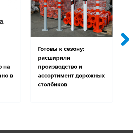
Готовы к сезону:
расширили
о на
производство и
с
ано в
ассортимент дорожных
столбиков