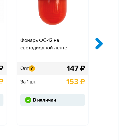
Фонарь ФС-12 на
ФС-12 ГОСТ Фон
светодиодной ленте
сигнальный осв
₽
147
₽
Опт
Опт
?
?
₽
153
₽
За 1 шт.
За 1 шт.
В наличии
В наличии