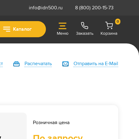
info@idn500.ru
8 (800) 200-15-73
0
Каталог
Меню
Заказать
Корзина
ст
Распечатать
Отправить на E-Mail
Розничная цена
у
По запросу