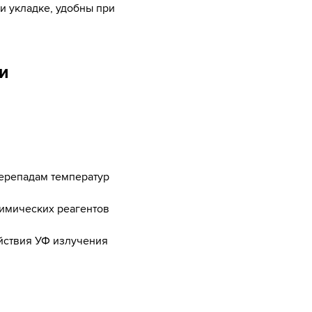
и укладке, удобны при
и
перепадам температур
имических реагентов
йствия УФ излучения