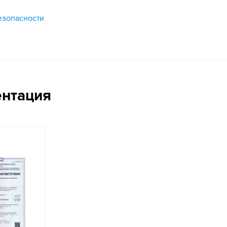
езопасности
ентация