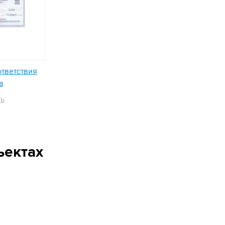
ответствия
а
ть
ъектах