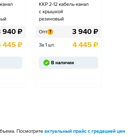
-канал
ККР 2-12 кабель-канал
с крышкой
ный
резиновый
3 940
₽
3 940
₽
Опт
?
4 445
₽
4 445
₽
За 1 шт.
В наличии
 объема. Посмотрите
актуальный прайс с градацией цен