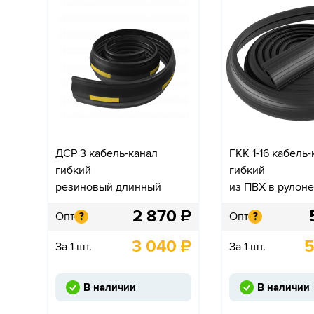
ДСР 3 кабель-канал
ГКК 1-16 кабель
гибкий
гибкий
резиновый длинный
из ПВХ в рулоне
2 870
₽
Опт
Опт
?
?
3 040
₽
5
За 1 шт.
За 1 шт.
В наличии
В наличии