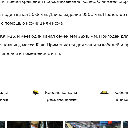
р для предотвращения проскальзывания колес. С нижней сто
меет один канал 20х8 мм. Длина изделия 9000 мм. Протектор
ь с помощью ножниц или ножа.
ГКК 1-25. Имеет один канал сечением 38х16 мм. Пригоден д
 ножниц), масса 10 кг. Применяется для защиты кабелей и 
ице или в помещениях и т.п.
налы
Кабель-каналы
Кабел
ьные
трехканальные
пятик