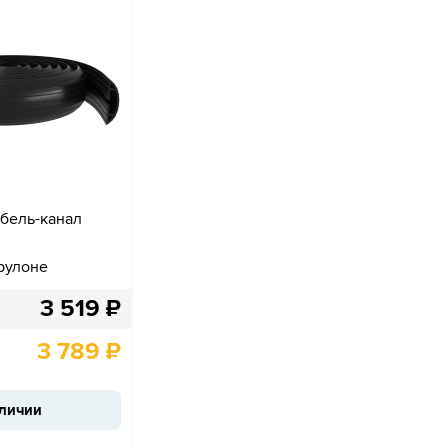
кабель-канал
рулоне
3 519
₽
3 789
₽
аличии