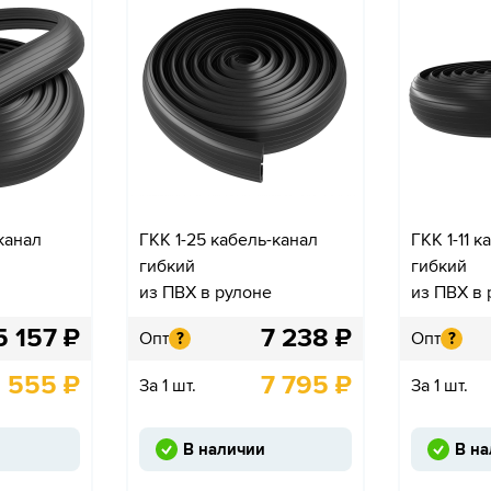
-канал
ГКК 1-25 кабель-канал
ГКК 1-11 
гибкий
гибкий
из ПВХ в рулоне
из ПВХ в 
5 157
₽
7 238
₽
Опт
Опт
?
?
 555
₽
7 795
₽
За 1 шт.
За 1 шт.
В наличии
В н