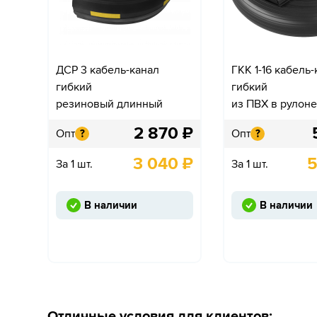
ДСР 3 кабель-канал
ГКК 1-16 кабель
гибкий
гибкий
резиновый длинный
из ПВХ в рулоне
2 870
₽
Опт
Опт
?
?
3 040
₽
5
За 1 шт.
За 1 шт.
В наличии
В наличии
Отличные условия для клиентов: