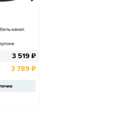
кабель-канал
рулоне
3 519
₽
3 789
₽
аличии