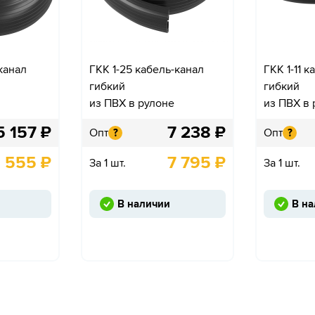
-канал
ГКК 1-25 кабель-канал
ГКК 1-11 
гибкий
гибкий
из ПВХ в рулоне
из ПВХ в 
5 157
₽
7 238
₽
Опт
Опт
?
?
 555
₽
7 795
₽
За 1 шт.
За 1 шт.
В наличии
В н