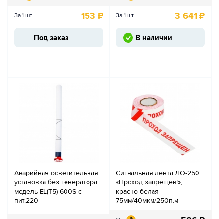
153
₽
3 641
₽
За 1 шт.
За 1 шт.
Под заказ
В наличии
Аварийная осветительная
Сигнальная лента ЛО-250
установка без генератора
«Проход запрещен!»,
модель EL(T5) 600S с
красно-белая
пит.220
75мм/40мкм/250п.м