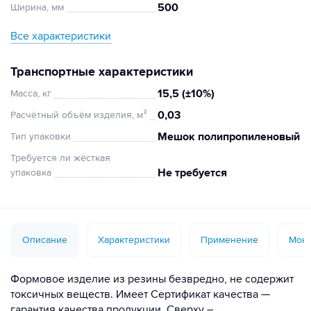
500
Ширина, мм
Все характеристики
Транспортные характеристики
15,5 (±10%)
Масса, кг
0,03
Расчётный объём изделия, м³
Мешок полипропиленовый
Тип упаковки
Требуется ли жёсткая
Не требуется
упаковка
Описание
Характеристики
Применение
Монт
Формовое изделие из резины безвредно, не содержит
токсичных веществ. Имеет Сертификат качества —
гарантия качества продукции. Сверху –