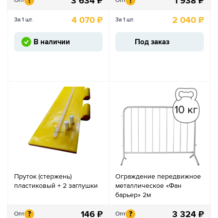
3 634
₽
1 938
₽
?
?
Опт
Опт
4 070
₽
2 040
₽
За 1 шт.
За 1 шт.
В наличии
Под заказ
Пруток (стержень)
Ограждение передвижное
пластиковый + 2 заглушки
металлическое «Фан
барьер» 2м
146
₽
3 324
₽
?
?
Опт
Опт