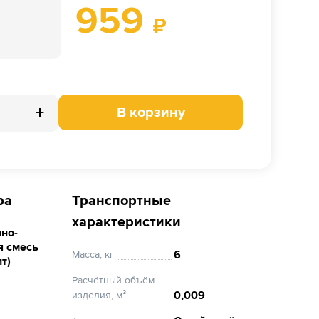
959
₽
+
В корзину
ра
Транспортные
характеристики
но-
я смесь
6
Масса, кг
т)
Расчётный объём
0,009
изделия, м³