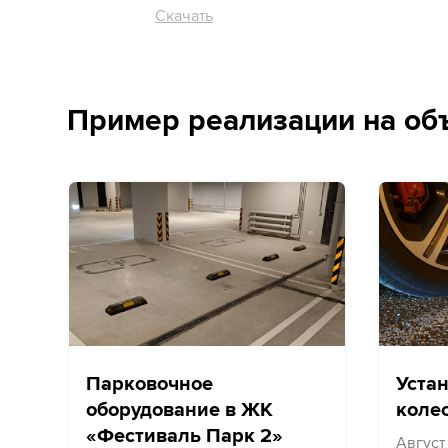
Скачать
Пример реализации на об
Парковочное
Уста
оборудование в ЖК
коле
«Фестиваль Парк 2»
Август