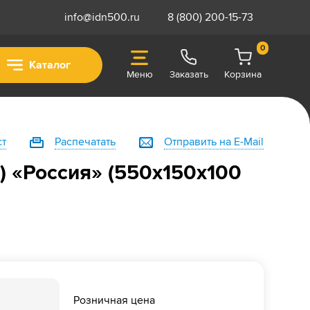
info@idn500.ru
8 (800) 200-15-73
0
Каталог
Меню
Заказать
Корзина
ст
Распечатать
Отправить на E-Mail
 «Россия» (550х150х100
Розничная цена