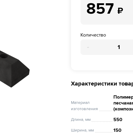
857
₽
Количество
-
Характеристики това
Полимер
Материал
песчана
(компози
изготовления
550
Длина, мм
150
Ширина, мм