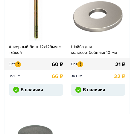
Анкерный болт 12х129мм с
Шайба для
гайкой
колесоотбойника 10 мм
60
₽
21
₽
?
?
Опт
Опт
66
₽
22
₽
За 1 шт.
За 1 шт.
В наличии
В наличии