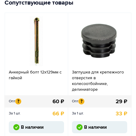
Сопутствующие товары
Анкерный болт 12х129мм с
Заглушка для крепежного
гайкой
отверстия в
колесоотбойнике,
делиниаторе
60
₽
29
₽
?
?
Опт
Опт
66
₽
33
₽
За 1 шт.
За 1 шт.
В наличии
В наличии