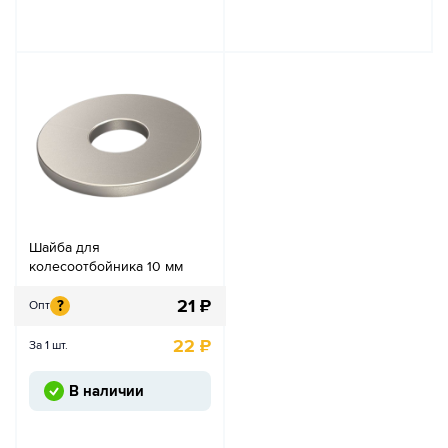
Шайба для
колесоотбойника 10 мм
21
₽
?
Опт
22
₽
За 1 шт.
В наличии