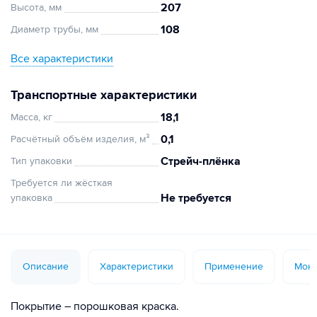
207
Высота, мм
108
Диаметр трубы, мм
Все характеристики
Транспортные характеристики
18,1
Масса, кг
0,1
Расчётный объём изделия, м³
Стрейч-плёнка
Тип упаковки
Требуется ли жёсткая
Не требуется
упаковка
Описание
Характеристики
Применение
Монт
Покрытие – порошковая краска.