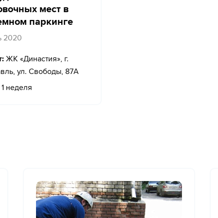
овочных мест в
емном паркинге
ь 2020
:
ЖК «Династия», г.
вль, ул. Свободы, 87A
1 неделя