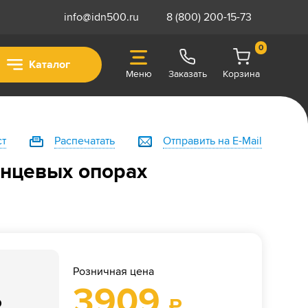
info@idn500.ru
8 (800) 200-15-73
0
Каталог
Меню
Заказать
Корзина
ст
Распечатать
Отправить на E-Mail
анцевых опорах
Розничная цена
3909
₽
₽