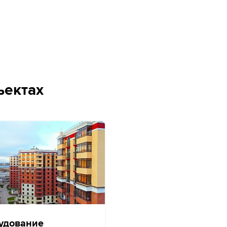
ъектах
удование