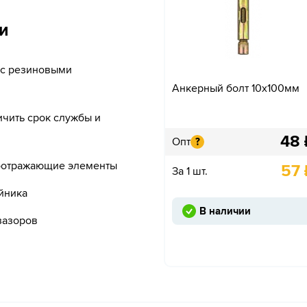
и
 с резиновыми
Анкерный болт 10х100мм
чить срок службы и
48
Опт
?
тоотражающие элементы
57
За 1 шт.
йника
В наличии
зазоров