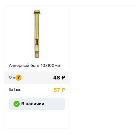
Анкерный болт 10х100мм
48
₽
?
Опт
57
₽
За 1 шт.
В наличии