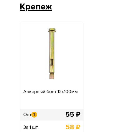
Крепеж
Анкерный болт 12х100мм
55
₽
Опт
?
58
₽
За 1 шт.