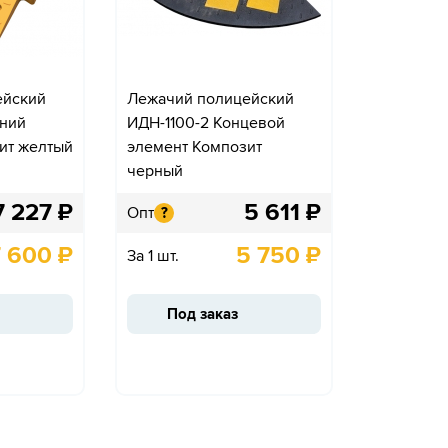
ейский
Лежачий полицейский
дний
ИДН-1100-2 Концевой
ит желтый
элемент Композит
черный
7 227
₽
5 611
₽
Опт
?
7 600
₽
5 750
₽
За 1 шт.
Под заказ