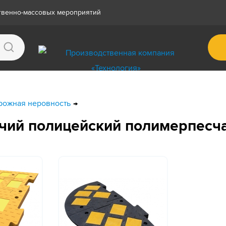
ственно-массовых мероприятий
рожная неровность
ачий полицейский полимерпесч