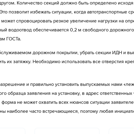
 другом. Количество секций должно быть определено исход
Это позволит избежать ситуации, когда автотранспортные с
может спровоцировать резкое увеличение нагрузки на опре
ый водоотвод обеспечивается 0,2 м свободного дорожного п
ам ГОСТа.
бслуживаемом дорожном покрытии, убрать секции ИДН и вып
нить их затяжку. Необходимо использовать все отверстия к
 разрешение и правильно установить выпускаемых нами «л
ого образца заявления на установку, в адрес ответственны
форма не может охватить всех нюансов ситуации заявителе
аны наиболее часто встречающиеся, поэтому любая инициати