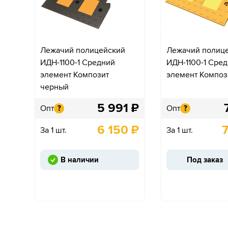
Лежачий полицейский
Лежачий полиц
ИДН-1100-1 Средний
ИДН-1100-1 Сре
элемент Композит
элемент Композ
черный
5 991
₽
Опт
Опт
?
?
6 150
₽
За 1 шт.
За 1 шт.
В наличии
Под заказ