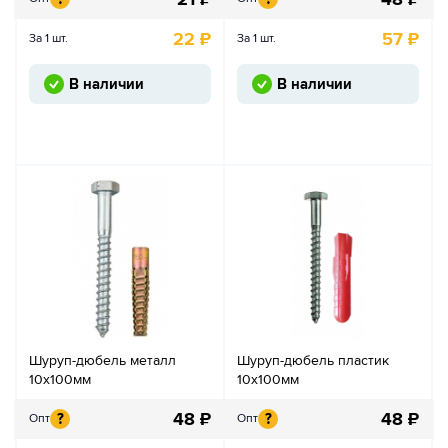
22
₽
57
₽
За 1 шт.
За 1 шт.
В наличии
В наличии
Шуруп-дюбель металл
Шуруп-дюбель пластик
10х100мм
10х100мм
48
₽
48
₽
?
?
Опт
Опт