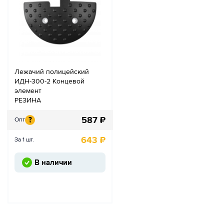
Лежачий полицейский
ИДН-300-2 Концевой
элемент
РЕЗИНА
587
₽
?
Опт
643
₽
За 1 шт.
В наличии