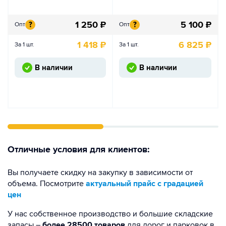
1 250
₽
5 100
₽
?
?
Опт
Опт
1 418
₽
6 825
₽
За 1 шт.
За 1 шт.
В наличии
В наличии
Отличные условия для клиентов:
Вы получаете скидку на закупку в зависимости от
объема. Посмотрите
актуальный прайс с градацией
цен
У нас собственное производство и большие складские
запасы –
более 28500 товаров
для дорог и парковок в