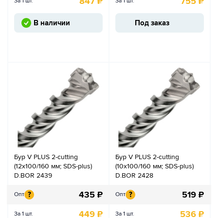
847
₽
755
₽
За 1 шт.
За 1 шт.
В наличии
Под заказ
Бур V PLUS 2-cutting
Бур V PLUS 2-cutting
(12x100/160 мм; SDS-plus)
(10x100/160 мм; SDS-plus)
D.BOR 2439
D.BOR 2428
435
₽
519
₽
?
?
Опт
Опт
449
₽
536
₽
За 1 шт.
За 1 шт.