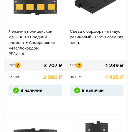
Лежачий полицейский
Съезд с бордюра - пандус
ИДН-900-1 Средний
резиновый СР-55-1 средняя
элемент + Армирование
часть
металлокордом
РЕЗИНА
3 707
₽
1 239
₽
?
?
Опт
Опт
3 980
₽
1 425
₽
За 1 шт.
За 1 шт.
В наличии
В наличии