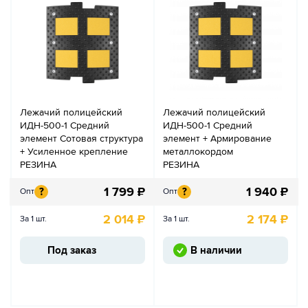
Лежачий полицейский
Лежачий полицейский
ИДН-500-1 Средний
ИДН-500-1 Средний
элемент Сотовая структура
элемент + Армирование
+ Усиленное крепление
металлокордом
РЕЗИНА
РЕЗИНА
1 799
₽
1 940
₽
?
?
Опт
Опт
2 014
₽
2 174
₽
За 1 шт.
За 1 шт.
Под заказ
В наличии