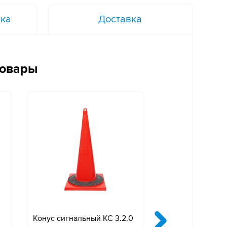
вка
Доставка
товары
0
Конус сигнальный КС 3.2.0
Конус сигнальны