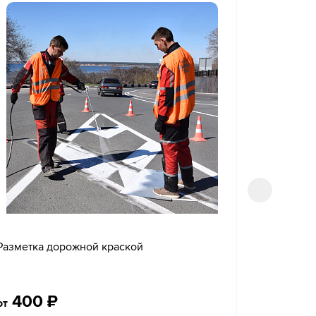
Разметка дорожной краской
Нанесени
400
₽
700
от
от