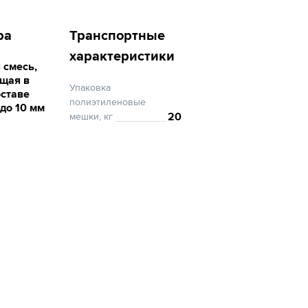
ра
Транспортные
характеристики
 смесь,
щая в
Упаковка
оставе
полиэтиленовые
до 10 мм
20
мешки, кг