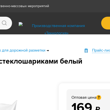
ственно-массовых мероприятий
к для дорожной разметки
Прайс-ли
 стеклошариками белый
Оптовая цена
?
169
₽