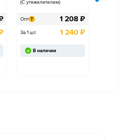
(С утяжелителем)
(С утяжелителем
₽
1 208
₽
Опт
Опт
?
?
₽
1 240
₽
За 1 шт.
За 1 шт.
В наличии
В наличии