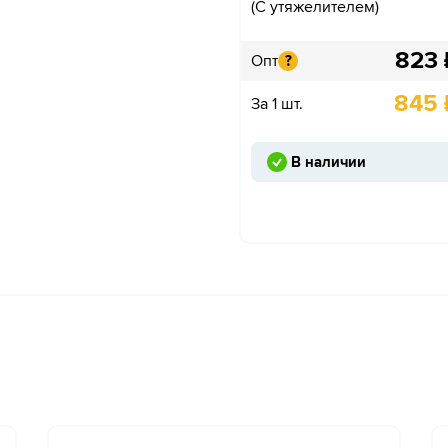
(С утяжелителем)
823
Опт
?
845
За 1 шт.
В наличии