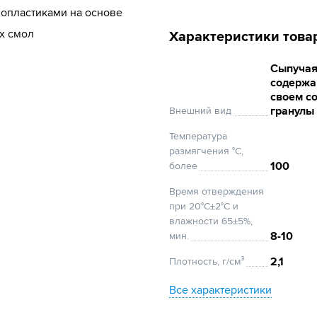
опластиками на основе
х смол
Характеристики това
Сыпучая
содержа
своем с
гранулы 
Внешний вид
Температура
размягчения °С,
100
более
Время отверждения
при 20°С±2°С и
влажности 65±5%,
8-10
мин.
2,1
Плотность, г/см³
Все характеристики