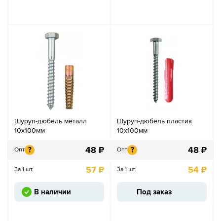
Шуруп-дюбель металл
Шуруп-дюбель пластик
10х100мм
10х100мм
48
₽
48
₽
?
?
Опт
Опт
57
₽
54
₽
За 1 шт.
За 1 шт.
В наличии
Под заказ