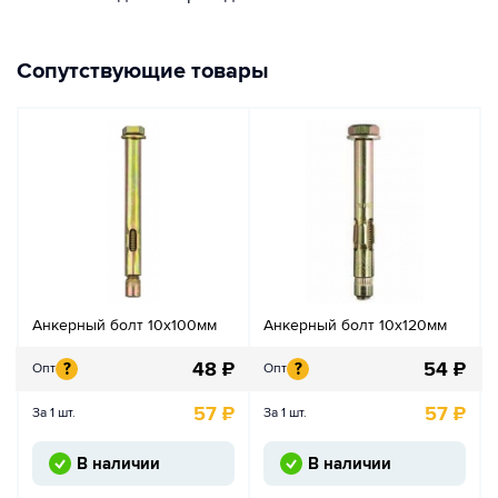
Сопутствующие товары
Анкерный болт 10х100мм
Анкерный болт 10х120мм
48
₽
54
₽
?
?
Опт
Опт
57
₽
57
₽
За 1 шт.
За 1 шт.
В наличии
В наличии