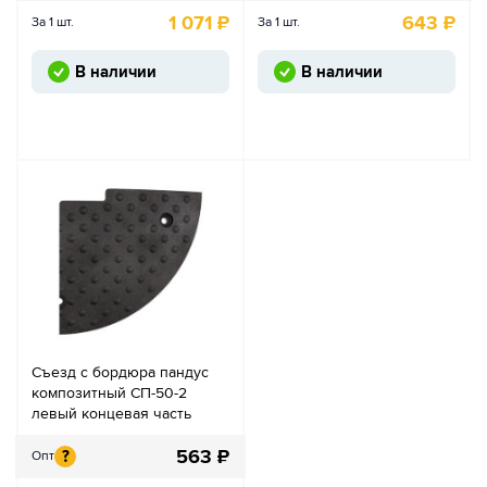
1 071
₽
643
₽
За 1 шт.
За 1 шт.
В наличии
В наличии
Съезд с бордюра пандус
композитный СП-50-2
левый концевая часть
563
₽
?
Опт