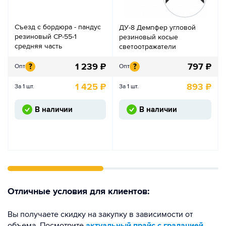
Съезд с бордюра - пандус
ДУ-8 Демпфер угловой
резиновый СР-55-1
резиновый косые
средняя часть
светоотражатели
1 239
₽
797
₽
?
?
Опт
Опт
1 425
₽
893
₽
За 1 шт.
За 1 шт.
В наличии
В наличии
Отличные условия для клиентов:
Вы получаете скидку на закупку в зависимости от
объема. Посмотрите
актуальный прайс с градацией