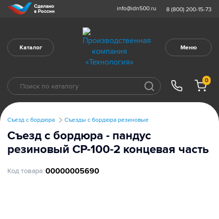
info@idn500.ru
8 (800) 200-15-73
Каталог
Меню
0
Съезд с бордюра
Съезды с бордюра резиновые
Съезд с бордюра - пандус
резиновый СР-100-2 концевая часть
00000005690
Код товара: