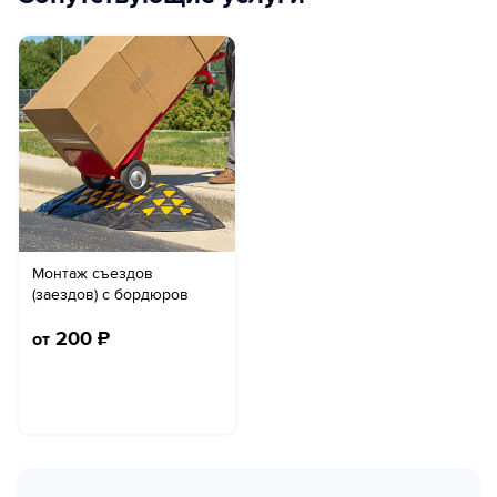
Монтаж съездов
(заездов) с бордюров
200
₽
от