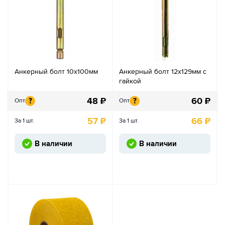
Анкерный болт 10х100мм
Анкерный болт 12х129мм с
гайкой
48
₽
60
₽
?
?
Опт
Опт
57
₽
66
₽
За 1 шт.
За 1 шт.
В наличии
В наличии