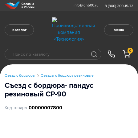
info@idn500.ru
8 (800) 200-15-73
Каталог
Меню
0
Съезд с бордюра
Съезды с бордюра резиновые
Съезд с бордюра- пандус
резиновый СР-90
00000007800
Код товара: