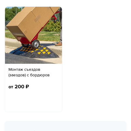
Монтаж съездов
(заездов) с бордюров
200
₽
от