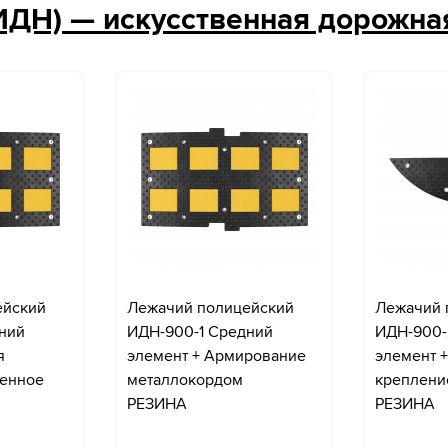
ИДН) — искусственная дорожна
ейский
Лежачий полицейский
Лежачий 
ний
ИДН-900-1 Средний
ИДН-900-
я
элемент + Армирование
элемент 
ленное
металлокордом
креплени
РЕЗИНА
РЕЗИНА