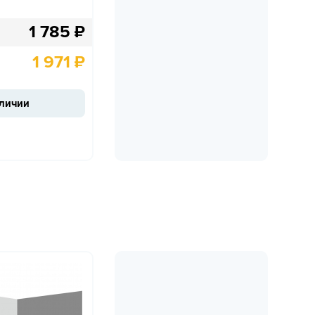
1 785
₽
1 971
₽
аличии