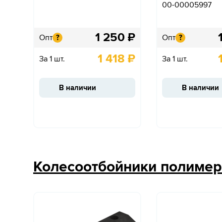
00-00005997
1 250
₽
Опт
Опт
?
?
1 418
₽
За 1 шт.
За 1 шт.
В наличии
В наличии
Колесоотбойники полиме