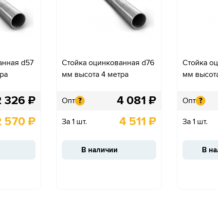
анная d57
Стойка оцинкованная d76
Стойка о
ра
мм высота 4 метра
мм высота
2 326
₽
4 081
₽
Опт
Опт
?
?
2 570
₽
4 511
₽
За 1 шт.
За 1 шт.
В наличии
В н