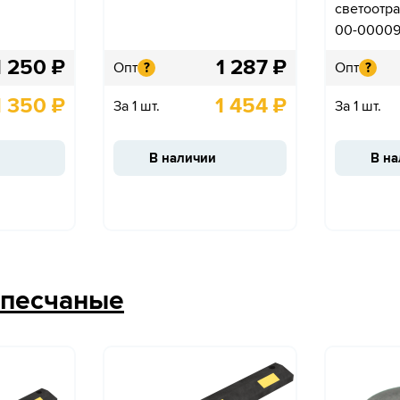
светоотр
00-0000
1 250
₽
1 287
₽
Опт
Опт
?
?
1 350
₽
1 454
₽
За 1 шт.
За 1 шт.
В наличии
В н
рпесчаные