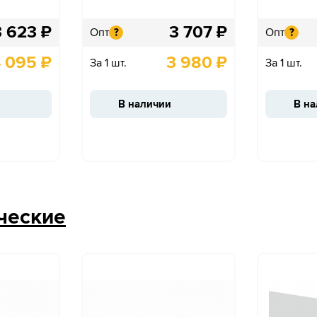
3 623
₽
3 707
₽
Опт
Опт
?
?
 095
₽
3 980
₽
За 1 шт.
За 1 шт.
В наличии
В н
ческие