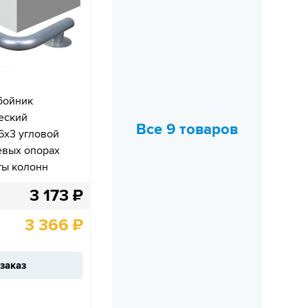
бойник
еский
Все 9 товаров
6х3 угловой
евых опорах
ты колонн
3 173
₽
3 366
₽
заказ