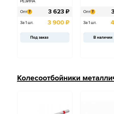
РЕЗИНА
3 623
₽
Опт
Опт
?
?
3 900
₽
4
За 1 шт.
За 1 шт.
Под заказ
В наличии
Колесоотбойники металли