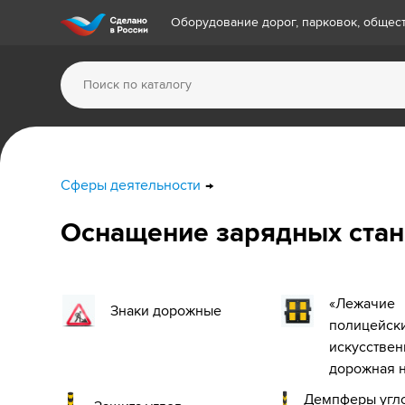
Оборудование дорог, парковок, обще
Сферы деятельности
Оснащение зарядных ста
«Лежачие
Знаки дорожные
полицейски
искусствен
дорожная 
Демпферы угл