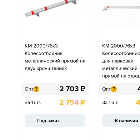
КМ-2000/76х3
КМ-2000/76х3
Колесоотбойник
Колесоотбойник
металлический прямой на
для парковки
двух кронштейнах
металлический
прямой на отво
2 703
₽
Опт
Опт
?
?
2 754
₽
4
За 1 шт.
За 1 шт.
Под заказ
В наличии