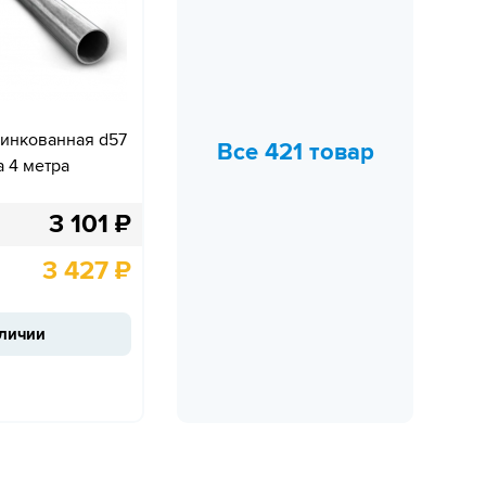
цинкованная d57
Все 421 товар
 4 метра
3 101
₽
3 427
₽
аличии