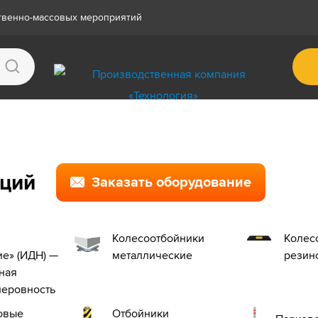
ственно-массовых мероприятий
нций
Заказать оборудование
Колесоотбойники
Колес
е» (ИДН) —
металлические
резин
ная
неровность
овые
Отбойники