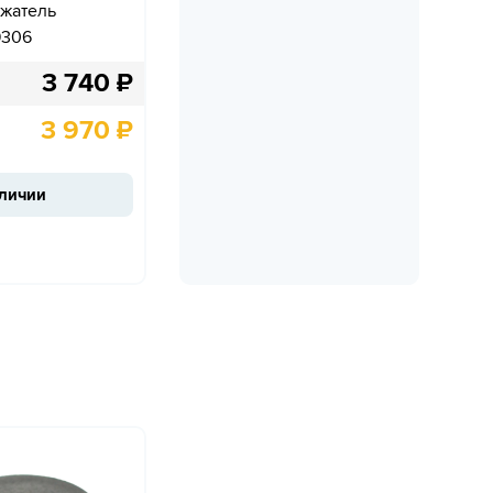
ажатель
9306
3 740
₽
3 970
₽
аличии