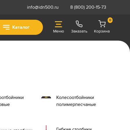
info@idn500.ru
8 (800) 200-15-73
0
Каталог
Меню
Заказать
Корзина
оотбойники
Колесоотбойники
овые
полимерпесчаные
Гибкие столбики