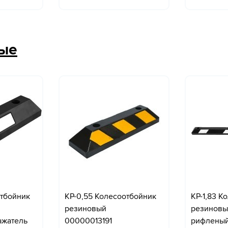
вые
отбойник
КР-0,55 Колесоотбойник
КР-1,83 К
резиновый
резиновы
ажатель
00000013191
рифленый