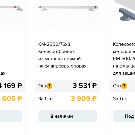
КМ-2000/76х3
Колесоот
Колесоотбойник
металлич
из металла прямой
КМ-500/7
на фланцевых опорах
на фланц
дах
для защи
4 169
₽
3 531
₽
Опт
Опт
?
?
 605
₽
3 909
₽
За 1 шт.
За 1 шт.
В наличии
Под 