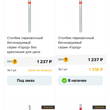
Столбик парковочный
Столбик парковочный
бетонируемый
бетонируемый
серии «Город» без
серии «Город»
крепления для цепи
1 237
₽
?
Опт
1 237
₽
?
Опт
1 318
₽
За 1 шт.
За 1 шт.
Цена по запросу
Под заказ
В наличии