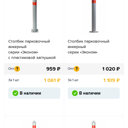
Столбик парковочный
Столбик парковочный
анкерный
анкерный
серии «Эконом»
серии «Эконом»
с пластиковой заглушкой
959
₽
1 020
₽
?
?
Опт
Опт
1 061
₽
1 109
₽
За 1 шт.
За 1 шт.
В наличии
В наличии