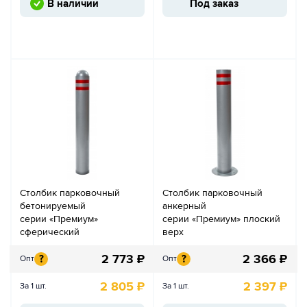
В наличии
Под заказ
Столбик парковочный
Столбик парковочный
бетонируемый
анкерный
серии «Премиум»
серии «Премиум» плоский
сферический
верх
2 773
₽
2 366
₽
?
?
Опт
Опт
2 805
₽
2 397
₽
За 1 шт.
За 1 шт.