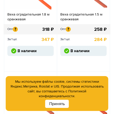
Веха оградительная 1.8 м
Веха оградительная 1.5 м
оранжевая
оранжевая
318
₽
258
₽
?
?
Опт
Опт
347
₽
284
₽
За 1 шт.
За 1 шт.
В наличии
В наличии
Мы используем файлы cookie, системы статистики
Яндекс.Метрика, Roistat и UIS. Продолжая использовать
сайт, вы соглашаетесь с
Политикой
конфиденциальности.
Принять