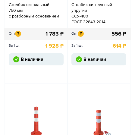
Столбик сигнальный
Столбик сигнальный
750 мм
упругий
с разборным основанием
ССУ-480
ГОСТ 32843-2014
1 783
₽
556
₽
?
?
Опт
Опт
1 928
₽
614
₽
За 1 шт.
За 1 шт.
В наличии
В наличии