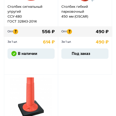
Столбик сигнальный
Столбик гибкий
упругий
парковочный
ССУ-480
450 мм (OSCAR)
ГОСТ 32843-2014
556
₽
490
₽
?
?
Опт
Опт
614
₽
490
₽
За 1 шт.
За 1 шт.
В наличии
Под заказ