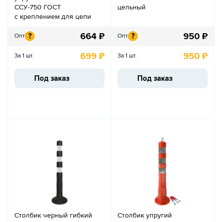
ССУ-750 ГОСТ
цельный
с креплением для цепи
664
₽
950
₽
?
?
Опт
Опт
699
₽
950
₽
За 1 шт.
За 1 шт.
Под заказ
Под заказ
Столбик черный гибкий
Столбик упругий