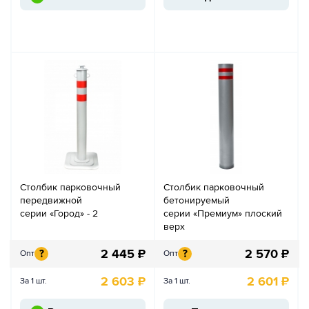
Столбик парковочный
Столбик парковочный
передвижной
бетонируемый
серии «Город» - 2
серии «Премиум» плоский
верх
2 445
₽
2 570
₽
?
?
Опт
Опт
2 603
₽
2 601
₽
За 1 шт.
За 1 шт.