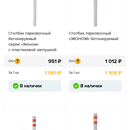
Столбик парковочный
Столбик парковочный
бетонируемый
«ЭКОНОМ» бетонируемый
серии «Эконом»
с пластиковой заглушкой
951
₽
1 012
₽
?
?
Опт
Опт
1 061
₽
1 109
₽
За 1 шт.
За 1 шт.
В наличии
В наличии