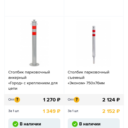
Столбик парковочный
Столбик парковочный
анкерный
съемный
«Город» с креплением для
«Эконом» 750х76мм
цепи
1 270
₽
2 124
₽
?
?
Опт
Опт
1 349
₽
2 152
₽
За 1 шт.
За 1 шт.
В наличии
В наличии