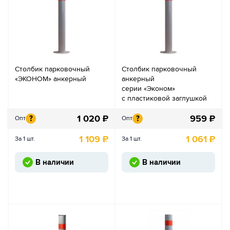
Столбик парковочный
Столбик парковочный
«ЭКОНОМ» анкерный
анкерный
серии «Эконом»
с пластиковой заглушкой
1 020
₽
959
₽
?
?
Опт
Опт
1 109
₽
1 061
₽
За 1 шт.
За 1 шт.
В наличии
В наличии