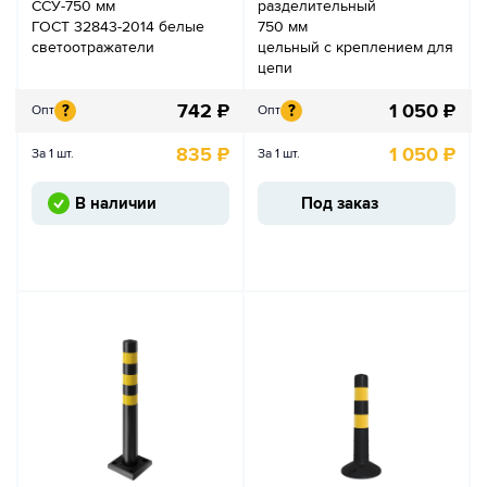
ССУ-750 мм
разделительный
ГОСТ 32843-2014 белые
750 мм
светоотражатели
цельный с креплением для
цепи
742
₽
1 050
₽
?
?
Опт
Опт
835
₽
1 050
₽
За 1 шт.
За 1 шт.
В наличии
Под заказ