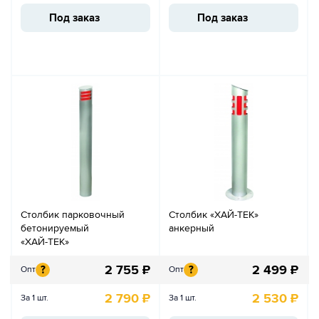
Под заказ
Под заказ
Столбик парковочный
Столбик «ХАЙ-ТЕК»
бетонируемый
анкерный
«ХАЙ-ТЕК»
2 755
₽
2 499
₽
?
?
Опт
Опт
2 790
₽
2 530
₽
За 1 шт.
За 1 шт.