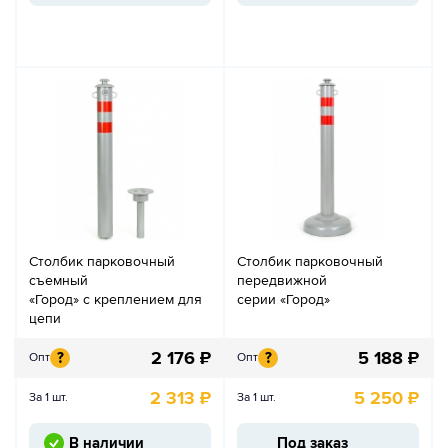
Столбик парковочный
Столбик парковочный
съемный
передвижной
«Город» с креплением для
серии «Город»
цепи
2 176
₽
5 188
₽
?
?
Опт
Опт
2 313
₽
5 250
₽
За 1 шт.
За 1 шт.
В наличии
Под заказ