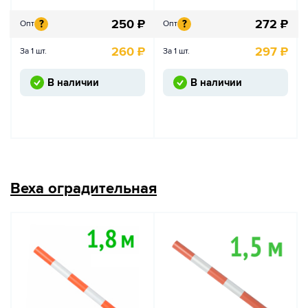
250
₽
272
₽
?
?
Опт
Опт
260
₽
297
₽
За 1 шт.
За 1 шт.
В наличии
В наличии
Веха оградительная