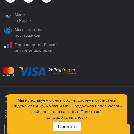
Made
in Russia
Мы на портале
поставщиков
Производство России
интернет-выставка
Все продукция сертифицирована. Использование
Мы используем файлы cookie, системы статистики
материалов сайта строго запрещено!
Яндекс.Метрика, Roistat и UIS. Продолжая использовать
Официальный сайт компании: © ООО ПК «Технология»,
сайт, вы соглашаетесь с
Политикой
2003—2026
конфиденциальности.
Принять
Подписаться