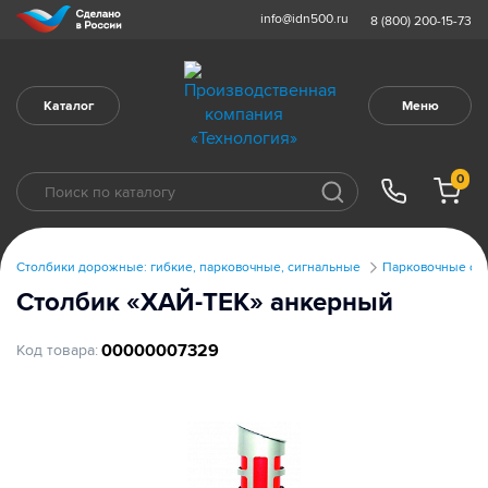
info@idn500.ru
8 (800) 200-15-73
Каталог
Меню
0
Столбики дорожные: гибкие, парковочные, сигнальные
Парковочные ст
Столбик «ХАЙ-ТЕК» анкерный
00000007329
Код товара: