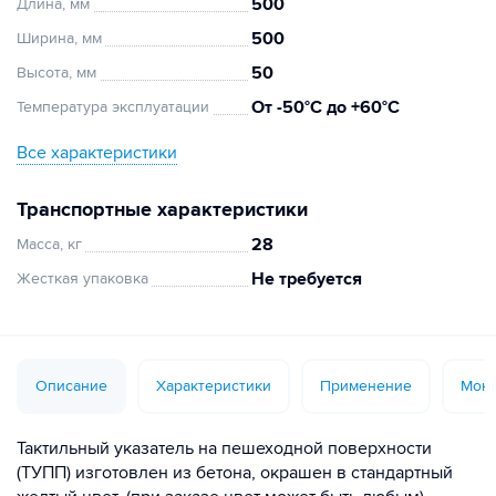
500
Длина, мм
500
Ширина, мм
50
Высота, мм
От -50°C до +60°C
Температура эксплуатации
Все характеристики
Транспортные характеристики
28
Масса, кг
Не требуется
Жесткая упаковка
Описание
Характеристики
Применение
Монт
Тактильный указатель на пешеходной поверхности
(ТУПП) изготовлен из бетона, окрашен в стандартный