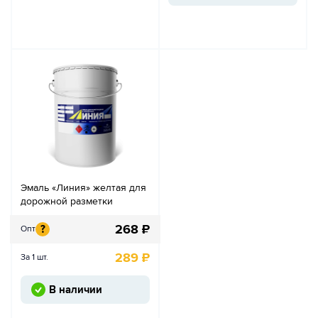
Эмаль «Линия» желтая для
дорожной разметки
268
₽
?
Опт
289
₽
За 1 шт.
В наличии