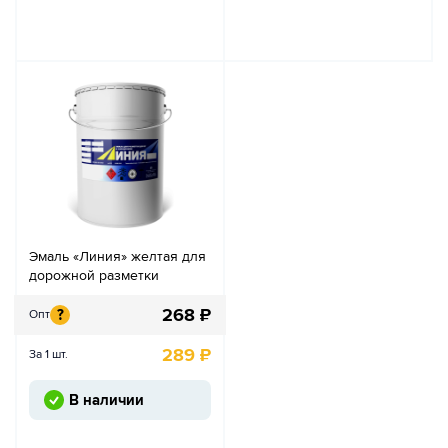
Эмаль «Линия» желтая для
дорожной разметки
268
₽
?
Опт
289
₽
За 1 шт.
В наличии