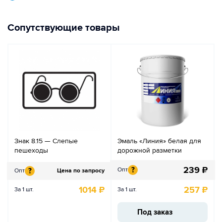
Сопутствующие товары
Знак 8.15 — Слепые
Эмаль «Линия» белая для
пешеходы
дорожной разметки
239
₽
?
Опт
?
Опт
Цена по запросу
1014
₽
257
₽
За 1 шт.
За 1 шт.
Под заказ