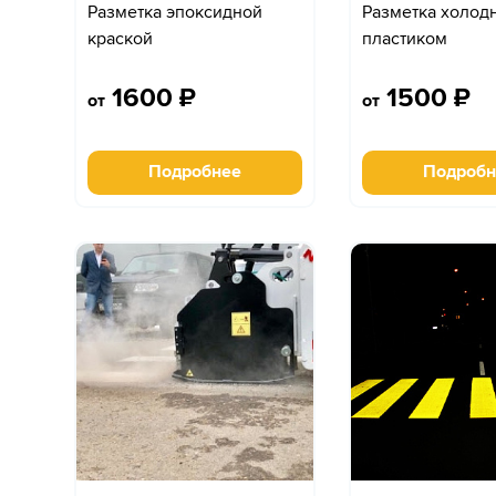
Разметка эпоксидной
Разметка холод
краской
пластиком
1600
₽
1500
₽
от
от
Подробнее
Подробн