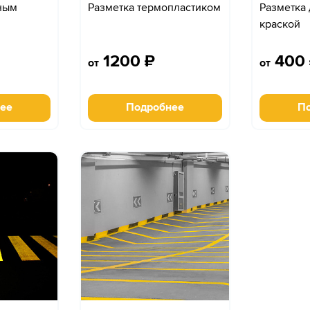
ным
Разметка термопластиком
Разметка
краской
1200
₽
400
от
от
ее
Подробнее
П