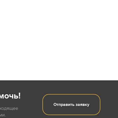
мочь!
Отправить заявку
дходящее
ми.