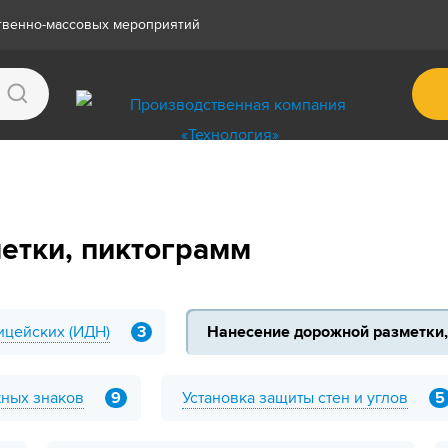
ственно-массовых мероприятий
етки, пиктограмм
ицейских (ИДН)
3
Нанесение дорожной разметки,
жных знаков
9
Установка защиты стен и углов
5