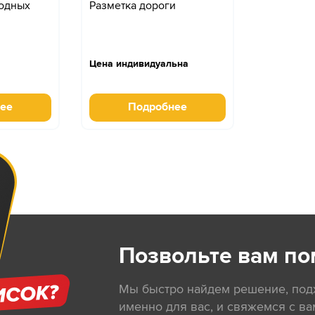
одных
Разметка дороги
Цена индивидуальна
ее
Подробнее
Позвольте вам по
Мы быстро найдем решение, по
именно для вас, и свяжемся с ва