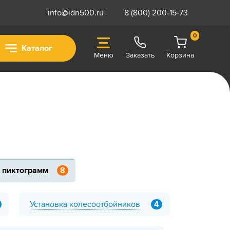
info@idn500.ru
8 (800) 200-15-73
0
Каталог
Меню
Заказать
Корзина
 пиктограмм
8
Установка колесоотбойников
4