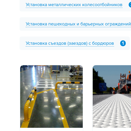
Установка металлических колесоотбойников
Установка пешеходных и барьерных ограждений
Установка съездов (заездов) с бордюров
1