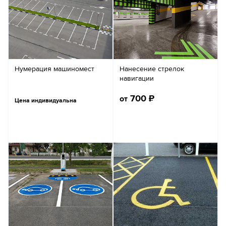
Нумерация машиномест
Нанесение стрелок
навигации
700
₽
от
Цена индивидуальна