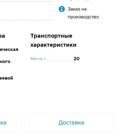
Заказ на
производство
ра
Транспортные
характеристики
ическая
20
Масса, г
ного
леевой
вка
Доставка