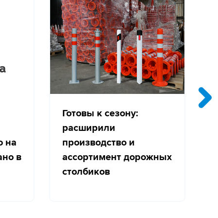
Готовы к сезону:
расширили
о на
производство и
с
ано в
ассортимент дорожных
столбиков