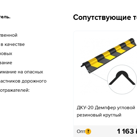
Сопутствующие 
тель.
твенной
в качестве
новых
вание
нимание на опасных
частников дорожного
отражателей:
ДКУ-20 Демпфер угловой
резиновый круглый
1 163
Опт
?