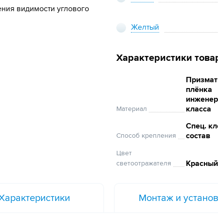
ения видимости углового
Желтый
Характеристики това
Призмат
плёнка
инженер
класса
Материал
Спец. к
состав
Способ крепления
Цвет
Красный
светоотражателя
Характеристики
Монтаж и устано