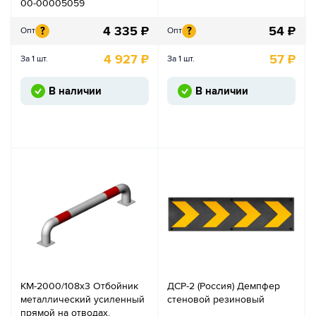
00-00005059
4 335
₽
54
₽
?
?
Опт
Опт
4 927
₽
57
₽
За 1 шт.
За 1 шт.
В наличии
В наличии
КМ-2000/108х3 Отбойник
ДСР-2 (Россия) Демпфер
металлический усиленный
стеновой резиновый
прямой на отводах,