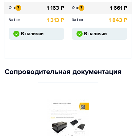
1 163
₽
1 661
₽
?
?
Опт
Опт
1 313
₽
1 843
₽
За 1 шт.
За 1 шт.
В наличии
В наличии
Сопроводительная документация