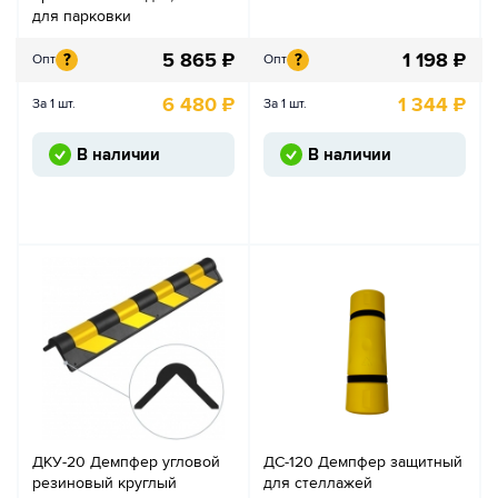
для парковки
5 865
₽
1 198
₽
?
?
Опт
Опт
6 480
₽
1 344
₽
За 1 шт.
За 1 шт.
В наличии
В наличии
ДКУ-20 Демпфер угловой
ДС-120 Демпфер защитный
резиновый круглый
для стеллажей