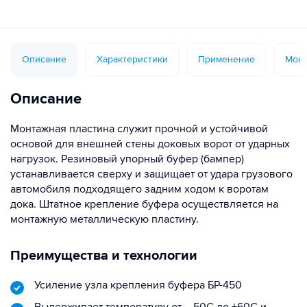
Описание
Характеристики
Применение
Монт
Описание
Монтажная пластина служит прочной и устойчивой
основой для внешней стены доковых ворот от ударных
нагрузок. Резиновый упорный буфер (бампер)
устанавливается сверху и защищает от удара грузового
автомобиля подходящего задним ходом к воротам
дока. Штатное крепление буфера осуществляется на
монтажную металлическую пластину.
Преимущества и технологии
Усиление узла крепления буфера БР-450
Выдерживает температуру от – 50С до +60С и