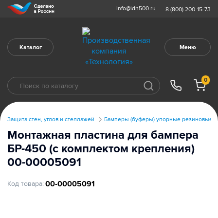
info@idn500.ru
8 (800) 200-15-73
Каталог
Меню
0
Защита стен, углов и стеллажей
Бамперы (буферы) упорные резиновые
Монтажная пластина для бампера
БР-450 (с комплектом крепления)
00-00005091
00-00005091
Код товара: