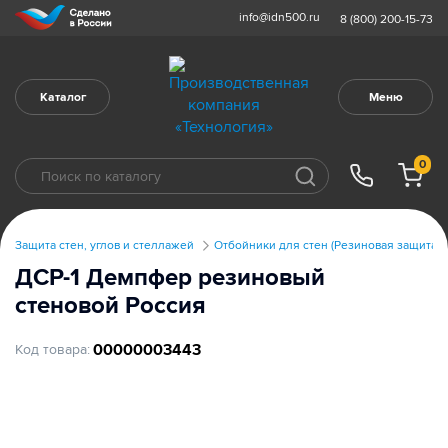
info@idn500.ru
8 (800) 200-15-73
Каталог
Меню
0
Защита стен, углов и стеллажей
Отбойники для стен (Резиновая защита с
ДСР-1 Демпфер резиновый
стеновой Россия
00000003443
Код товара: