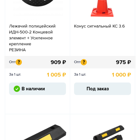
Лежачий полицейский
Конус сигнальный КС 3.6
ИДН-500-2 Концевой
элемент + Усиленное
крепление
РЕЗИНА
909
₽
975
₽
?
?
Опт
Опт
1 005
₽
1 000
₽
За 1 шт.
За 1 шт.
В наличии
Под заказ