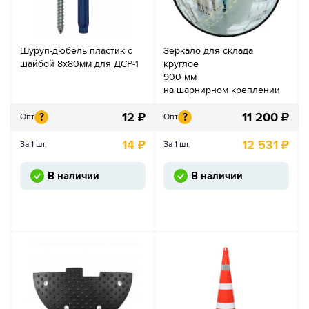
Шуруп-дюбель пластик с
Зеркало для склада
шайбой 8х80мм для ДСР-1
круглое
900 мм
на шарнирном креплении
12
₽
11 200
₽
?
?
Опт
Опт
14
₽
12 531
₽
За 1 шт.
За 1 шт.
В наличии
В наличии