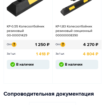
КР-0,55 Колесоотбойник
КР-1,83 Колесоотбойник
резиновый
резиновый секционный
00-00001429
00000008390
1 250
₽
4 270
₽
?
?
Опт
Опт
1 418
₽
4 804
₽
За 1 шт.
За 1 шт.
В наличии
В наличии
Сопроводительная документация