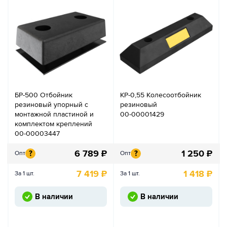
БР-500 Отбойник
КР-0,55 Колесоотбойник
резиновый упорный с
резиновый
монтажной пластиной и
00-00001429
комплектом креплений
00-00003447
6 789
₽
1 250
₽
?
?
Опт
Опт
7 419
₽
1 418
₽
За 1 шт.
За 1 шт.
В наличии
В наличии