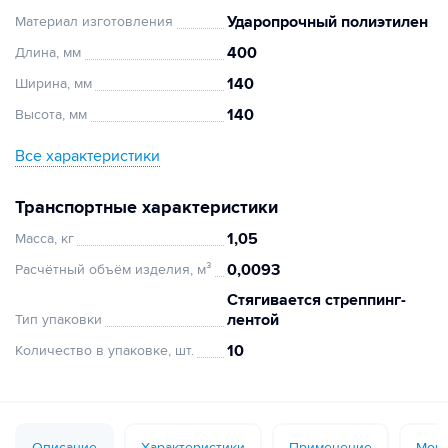
Ударопрочный полиэтилен
Материал изготовления
400
Длина, мм
140
Ширина, мм
140
Высота, мм
Все характеристики
Транспортные характеристики
1,05
Масса, кг
0,0093
Расчётный объём изделия, м³
Стягивается стреппинг-
лентой
Тип упаковки
10
Количество в упаковке, шт.
Описание
Характеристики
Применение
Монт