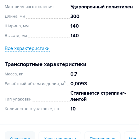
Ударопрочный полиэтилен
Материал изготовления
300
Длина, мм
140
Ширина, мм
140
Высота, мм
Все характеристики
Транспортные характеристики
0,7
Масса, кг
0,0093
Расчётный объём изделия, м³
Стягивается стреппинг-
лентой
Тип упаковки
10
Количество в упаковке, шт.
Описание
Характеристики
Применение
Монт