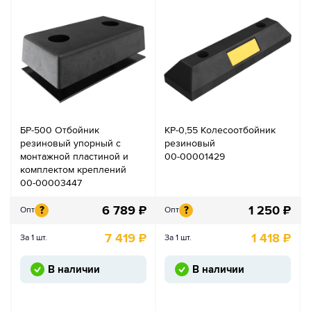
БР-500 Отбойник
КР-0,55 Колесоотбойник
резиновый упорный с
резиновый
монтажной пластиной и
00-00001429
комплектом креплений
00-00003447
6 789
₽
1 250
₽
?
?
Опт
Опт
7 419
₽
1 418
₽
За 1 шт.
За 1 шт.
В наличии
В наличии