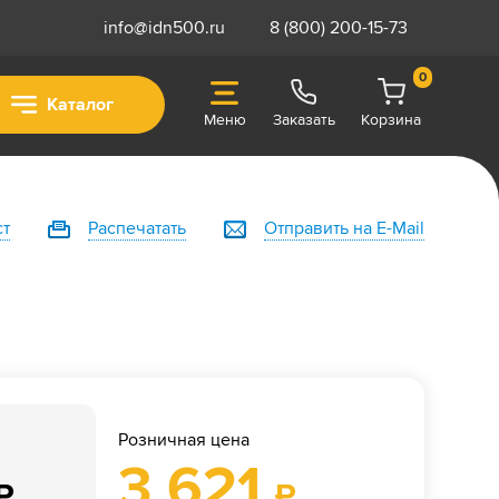
info@idn500.ru
8 (800) 200-15-73
0
Каталог
Меню
Заказать
Корзина
ст
Распечатать
Отправить на E-Mail
Розничная цена
3 621
₽
₽