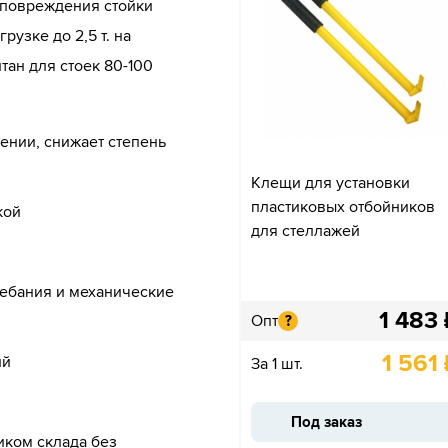
 повреждения стойки
узке до 2,5 т. на
тан для стоек 80-100
ении, снижает степень
Клещи для установки
пластиковых отбойников
кой
для стеллажей
ебания и механические
1 483
Опт
?
1 561
ий
За 1 шт.
Под заказ
иком склада без