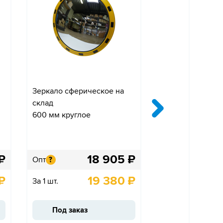
Зеркало сферическое на
БР-500 Отбойни
склад
резиновый упор
600 мм круглое
монтажной плас
комплектом кре
00-00003447
₽
18 905
₽
Опт
Опт
?
?
₽
19 380
₽
За 1 шт.
За 1 шт.
Под заказ
В наличии